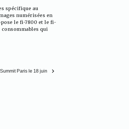
es spécifique au
s images numérisées en
ose le fi-7800 et le fi-
les consommables qui
chevron_right
Summit Paris le 18 juin