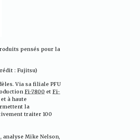
produits pensés pour la
édit : Fujitsu)
les. Via sa filiale PFU
roduction
Fi-7800
et
Fi-
et à haute
rmettent la
ivement traiter 100
», analyse Mike Nelson,