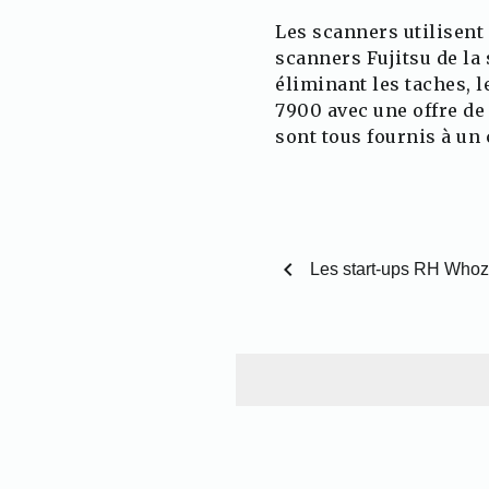
Les scanners utilisent
scanners Fujitsu de la 
éliminant les taches, l
7900 avec une offre de
sont tous fournis à un 
chevron_left
Les start-ups RH Whoz 