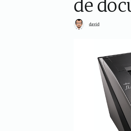
de do
david