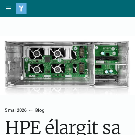
Passer
menu
au
contenu
⌙
5 mai 2026
Blog
HPE élargit sa