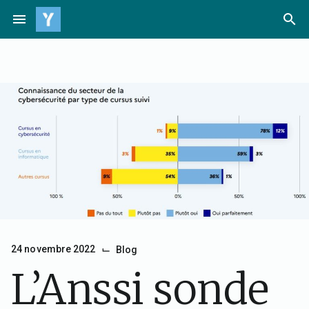
Passer
menu
search
au
contenu
⌙
24 novembre 2022
Blog
L’Anssi sonde