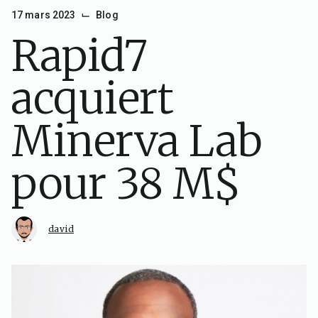
⌙
17 mars 2023
Blog
Rapid7
acquiert
Minerva Lab
pour 38 M$
david