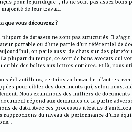
nçus pour le juridique -, ils ne sont pas assez bons 
 majorité de leur travail.
ta que vous découvrez ?
a plupart de datasets ne sont pas structurés. Il s’agit
teur portable ou d’une partie d’un référentiel de d
t aujourd’hui, on parle aussi de chats sur des plat
 La plupart du temps, ce sont de bons avocats qui vo
u crible des boîtes aux lettres entières. Et là, nous u
s échantillons, certains au hasard et d’autres ave
pées pour cibler des documents qui, selon nous, ai
ement. Nous examinons des milliers de documents p
 document répond aux demandes de la partie adverse
ions de data. Avec ces processus itératifs d’amélior
s rapprochons du niveau de performance d’une équi
sons…