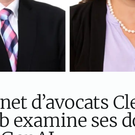
net d’avocats Cl
eb examine ses d