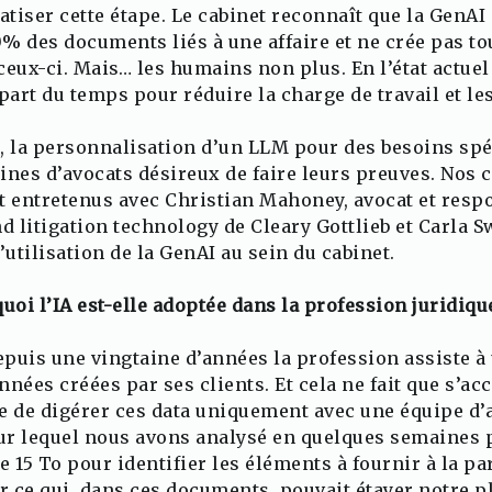
atiser cette étape. Le cabinet reconnaît que la GenAI n
% des documents liés à une affaire et ne crée pas t
 ceux-ci. Mais… les humains non plus. En l’état actuel 
part du temps pour réduire la charge de travail et les
, la personnalisation d’un LLM pour des besoins spé
ines d’avocats désireux de faire leurs preuves. Nos 
 entretenus avec Christian Mahoney, avocat et res
nd litigation technology de Cleary Gottlieb et Carla
’utilisation de la GenAI au sein du cabinet.
oi l’IA est-elle adoptée dans la profession juridiqu
puis une vingtaine d’années la profession assiste à
nées créées par ses clients. Et cela ne fait que s’acc
le de digérer ces data uniquement avec une équipe d’a
r lequel nous avons analysé en quelques semaines p
 15 To pour identifier les éléments à fournir à la pa
er ce qui, dans ces documents, pouvait étayer notre 