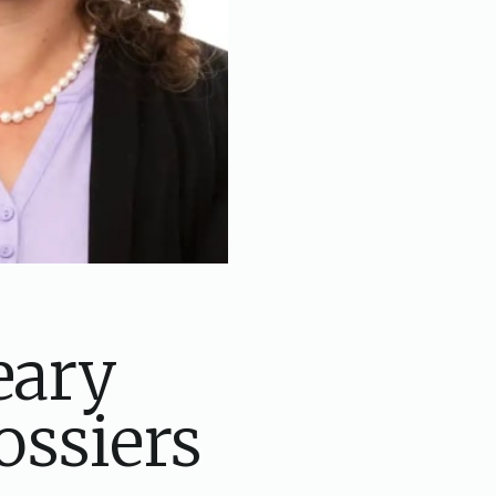
eary
ossiers