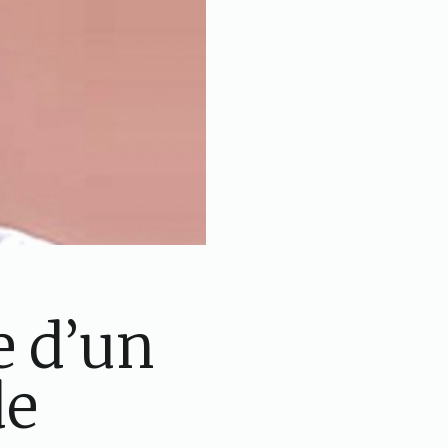
e d’un
de