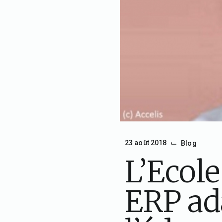
⌙
23 août 2018
Blog
L’Ecole
ERP ad