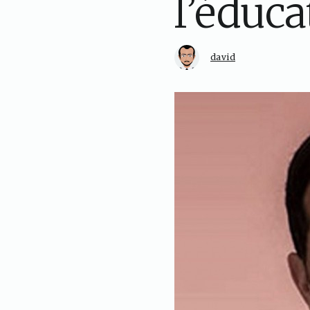
l’éduca
david