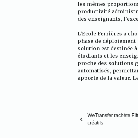
les mêmes proportions.
productivité administr
des enseignants, l’exce
L’Ecole Ferrières a ch
phase de déploiement c
solution est destinée à
étudiants et les enseig
proche des solutions g
automatisés, permettan
apporte de la valeur. L
WeTransfer rachète Fift
chevron_left
créatifs