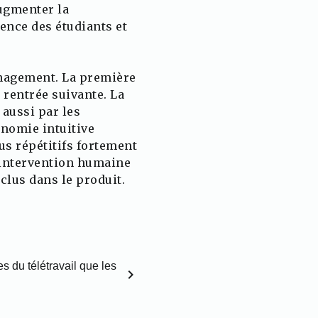
augmenter la
ence des étudiants et
Management. La première
 rentrée suivante. La
 aussi par les
onomie intuitive
us répétitifs fortement
’intervention humaine
nclus dans le produit.
 du télétravail que les
chevron_right