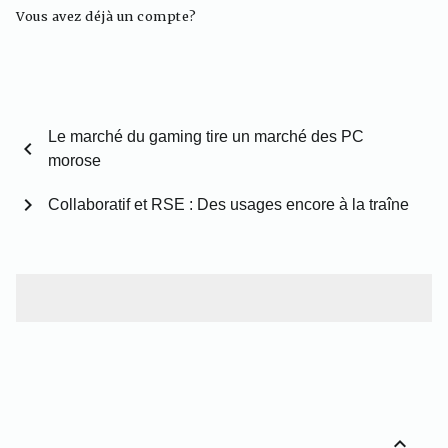
Vous avez déjà un compte?
Le marché du gaming tire un marché des PC
chevron_left
morose
chevron_right
Collaboratif et RSE : Des usages encore à la traîne
expand_less