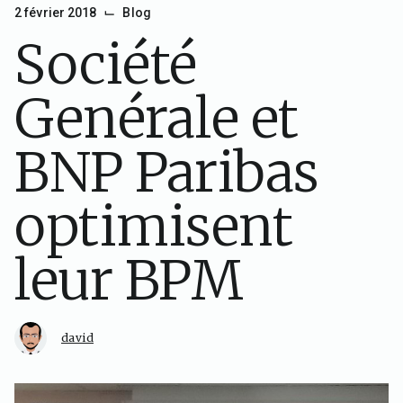
⌙
2 février 2018
Blog
Société
Genérale et
BNP Paribas
optimisent
leur BPM
david