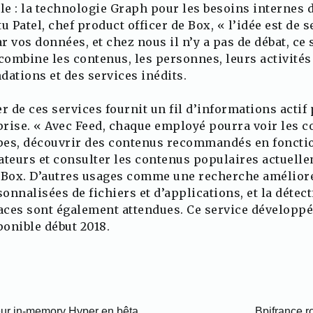
elle : la technologie Graph pour les besoins internes 
u Patel, chef product officer de Box, « l’idée est de 
ar vos données, et chez nous il n’y a pas de débat, ce
combine les contenus, les personnes, leurs activités
tions et des services inédits.
r de ces services fournit un fil d’informations actif 
rise. « Avec Feed, chaque employé pourra voir les co
ipes, découvrir des contenus recommandés en fonction
ateurs et consulter les contenus populaires actuell
e Box. D’autres usages comme une recherche amélioré
nalisées de fichiers et d’applications, et la détec
ces sont également attendues. Ce service développé 
onible début 2018.
eur in-memory Hyper en bêta
Bpifrance r