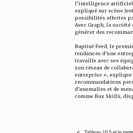
l’intelligence artifici
expliqué sur scène Jeet
possibilités offertes p
Avec Graph, la société 
générer des recommanda
Baptisé Feed, le premie
tendances d’une entrep
travaille avec ses équ
son réseau de collabor
entreprise », expliqu
recommandations person
d’anomalies et de mena
comme Box Skills, disp
chevron_left
Tableau 10.5 et le mot