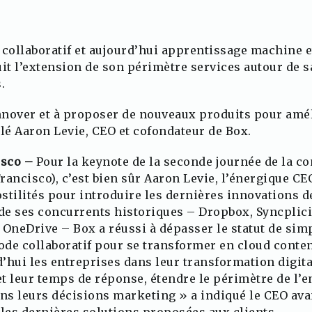
 collaboratif et aujourd’hui apprentissage machine e
t l’extension de son périmètre services autour de sa
.
nover et à proposer de nouveaux produits pour amél
é Aaron Levie, CEO et cofondateur de Box.
isco –
Pour la keynote de la seconde journée de la c
Francisco), c’est bien sûr Aaron Levie, l’énergique C
ostilités pour introduire les dernières innovations de
 de ses concurrents historiques – Dropbox, Syncplic
 OneDrive – Box a réussi à dépasser le statut de sim
de collaboratif pour se transformer en cloud conte
ui les entreprises dans leur transformation digital
et leur temps de réponse, étendre le périmètre de l’
ans leurs décisions marketing » a indiqué le CEO ava
 les dernières solutions proposées aux clients.