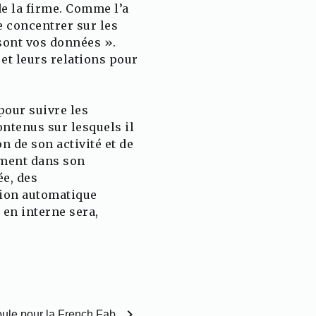
de la firme. Comme l’a
se concentrer sur les
 sont vos données ».
 et leurs relations pour
pour suivre les
ntenus sur lesquels il
 de son activité et de
ement dans son
e, des
tion automatique
en interne sera,
chevron_right
oule pour la French Fab