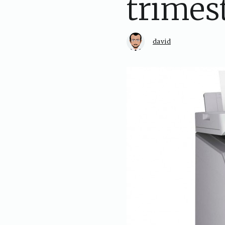
trimes
david