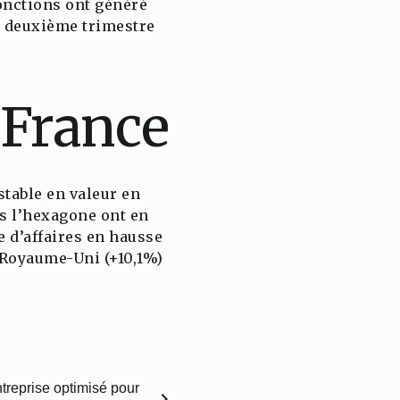
fonctions ont généré
u deuxième trimestre
 France
stable en valeur en
s l’hexagone ont en
 d’affaires en hausse
e Royaume-Uni (+10,1%)
ntreprise optimisé pour
chevron_right