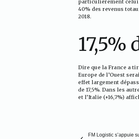
particulièrement celui 
40% des revenus totau
2018.
17,5% 
Dire que la France a ti
Europe de l’Ouest sera
effet largement dépass
de 17,5%. Dans les autr
et l’Italie (+16,7%) aff
FM Logistic s’appuie s
chevron_left