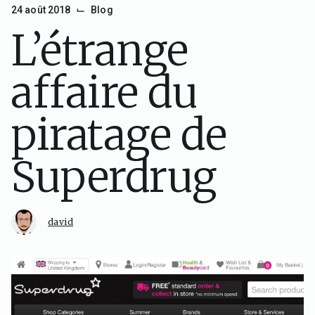
⌙
24 août 2018
Blog
L’étrange
affaire du
piratage de
Superdrug
david