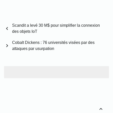
Scandit a levé 30 M$ pour simplifier la connexion
chevron_left
des objets IoT
Cobalt Dickens : 76 universités visées par des
chevron_right
attaques par usurpation
expand_less