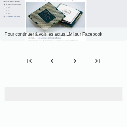
Pour continuer à voir les actus LMI sur Facebook
first_page
chevron_left
chevron_right
last_page
Page
Page
Page
Page
Premier
Précédent
Suivant
Dernier