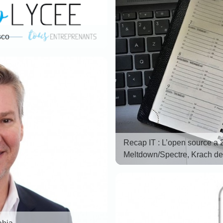
sco
Recap IT : L’open source a 20
Meltdown/Spectre, Krach d