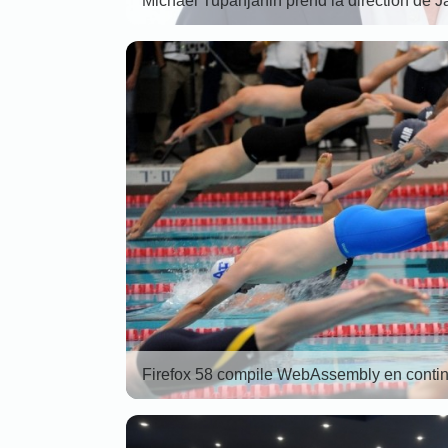
Michael Tupanjanin prend la direction de J
Firefox 58 compile WebAssembly en conti